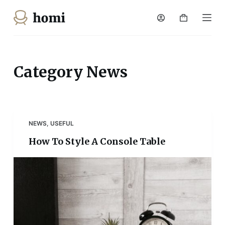
S
k
i
p
t
Category
News
o
c
o
n
NEWS
,
USEFUL
t
How To Style A Console Table
e
n
t